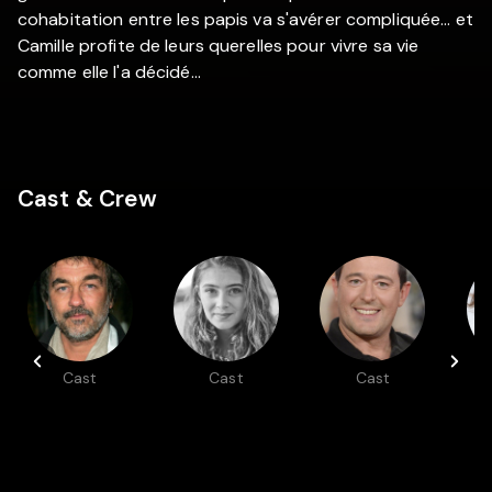
cohabitation entre les papis va s'avérer compliquée... et
Camille profite de leurs querelles pour vivre sa vie
comme elle l'a décidé...
Cast & Crew
Cast
Cast
Cast
Olivier
Camille
Jean-
Marchal
Aguilar
François
G
Cayrey