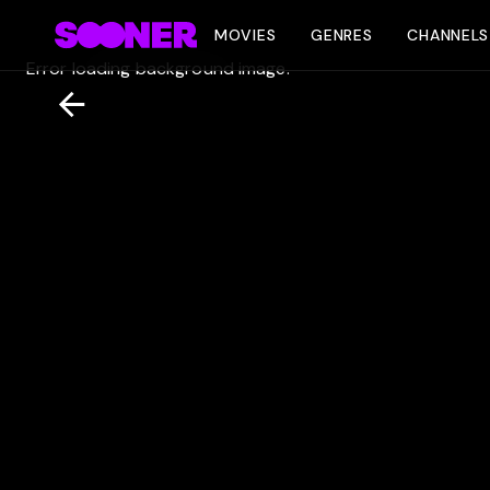
MOVIES
GENRES
CHANNELS
Error loading background image.