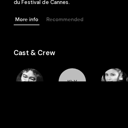
du Festival de Cannes.
More info
Recommended
Cast & Crew
KkY
Director
Cast
Cast
Kôji
Kyôko Yayoi
Junko Natsu
Wakamatsu