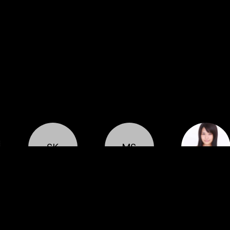
SK
MS
Cast
Cast
Cast
Shoko Kido
Makiko
Miki Hayashi
Saegusa