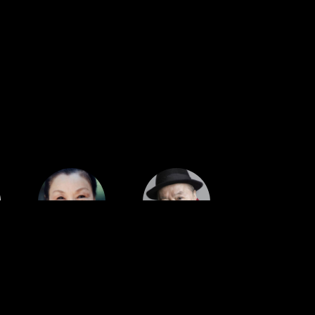
Cast
Cast
Keiko
Juro Kara
Koyanagi