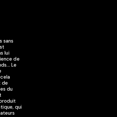
es sans
st
 lui
cience de
s... Le
e
 cela
t de
ues du
t
 produit
tique, qui
sateurs