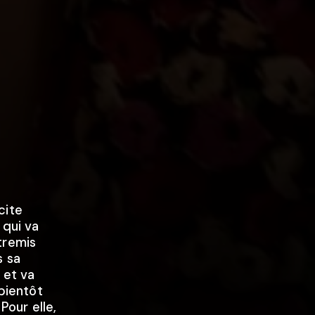
cite
 qui va
tremis
s sa
 et va
 bientôt
our elle,