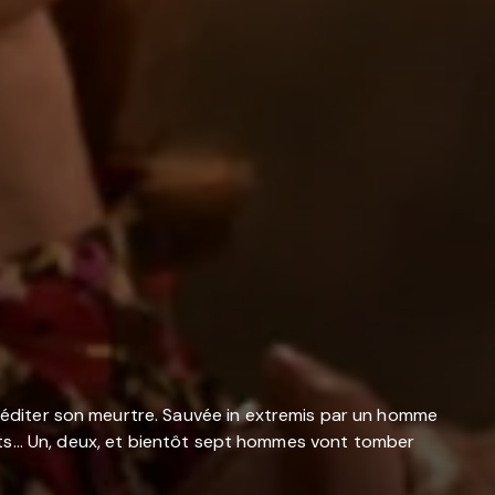
réméditer son meurtre. Sauvée in extremis par un homme
ants... Un, deux, et bientôt sept hommes vont tomber