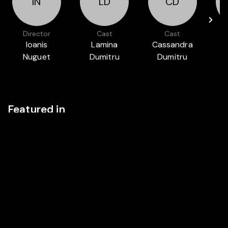
IN
LD
CD
Director
Cast
Cast
Ioanis
Lamina
Cassandra
S
Nuguet
Dumitru
Dumitru
Featured in
LUXFILMFEST