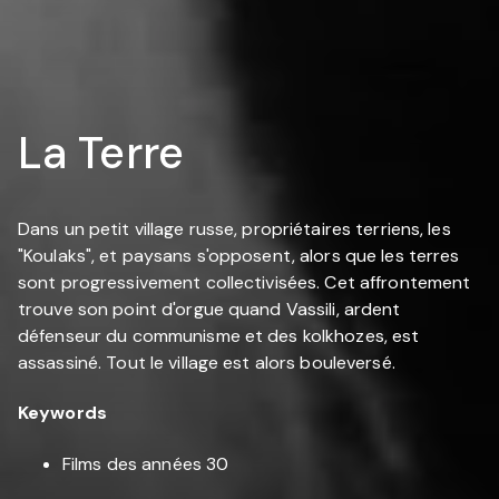
La Terre
Dans un petit village russe, propriétaires terriens, les
"Koulaks", et paysans s'opposent, alors que les terres
sont progressivement collectivisées. Cet affrontement
trouve son point d'orgue quand Vassili, ardent
défenseur du communisme et des kolkhozes, est
assassiné. Tout le village est alors bouleversé.
Keywords
Films des années 30