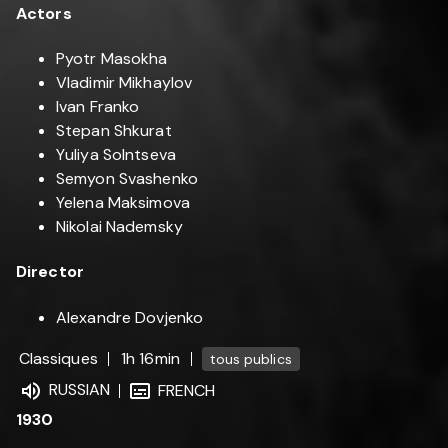
Actors
Pyotr Masokha
Vladimir Mikhaylov
Ivan Franko
Stepan Shkurat
Yuliya Solntseva
Semyon Svashenko
Yelena Maksimova
Nikolai Nademsky
Director
Alexandre Dovjenko
Classiques
1h 16min
tous publics
RUSSIAN
FRENCH
1930