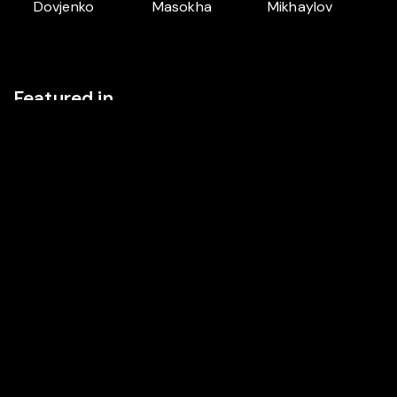
Dovjenko
Masokha
Mikhaylov
Featured in
ESCAPE TO THE 30'S