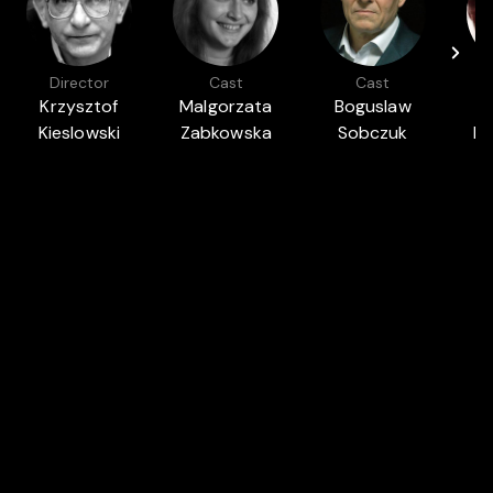
Director
Cast
Cast
Krzysztof
Malgorzata
Boguslaw
Kieslowski
Zabkowska
Sobczuk
Bi
Featured in
ESCAPE TO THE 70'S
PANORA