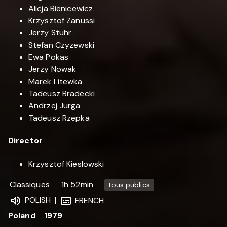
Alicja Bienicewicz
Krzysztof Zanussi
Jerzy Stuhr
Stefan Czyzewski
Ewa Pokas
Jerzy Nowak
Marek Litewka
Tadeusz Bradecki
Andrzej Jurga
Tadeusz Rzepka
Director
Krzysztof Kieslowski
Classiques
1h 52min
tous publics
POLISH
FRENCH
Poland
1979