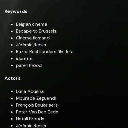
Keywords
Belgian cinema
Escape to Brussels
Cinéma flamand
Jérémie Renier
Razor Reel flanders film fest
identité
parenthood
Actors
Luna Aquilina
Mourade Zeguendi
François Beukelaers
Peter Van Den Eede
Natali Broods
Jérémie Renier