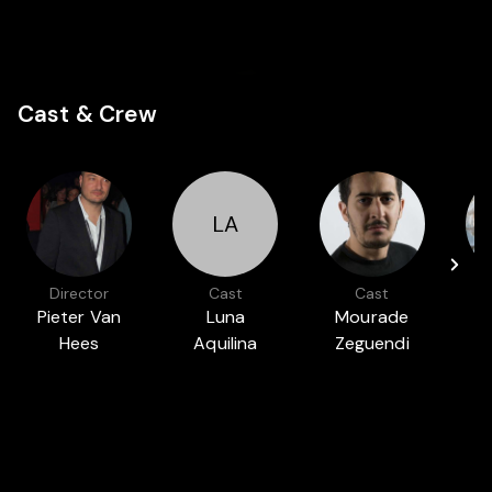
Cast & Crew
LA
Director
Cast
Cast
Pieter Van
Luna
Mourade
Hees
Aquilina
Zeguendi
B
Featured in