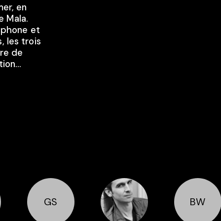
mer, en
e Mala.
léphone et
 les trois
ire de
ation…
GS
BW