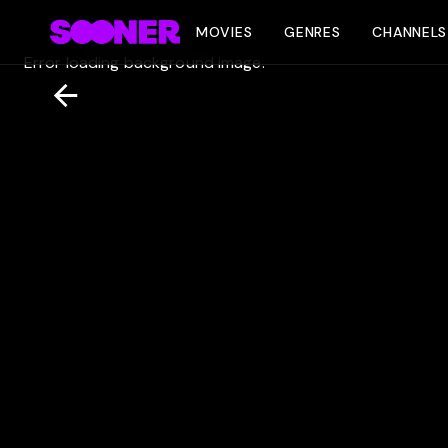
MOVIES
GENRES
CHANNELS
Error loading background image.