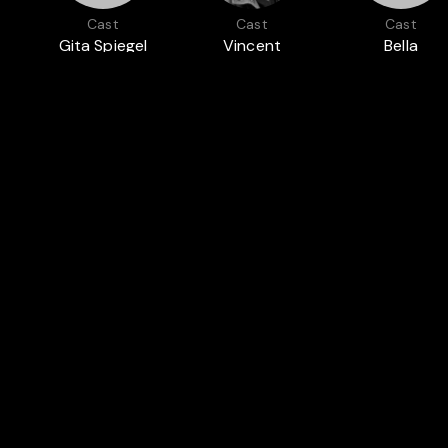
Cast
Cast
Cast
Gita Spiegel
Vincent
Bella
Lécuyer
Wajnberg
t Sooner
Legal
 & Industry
Help & Support