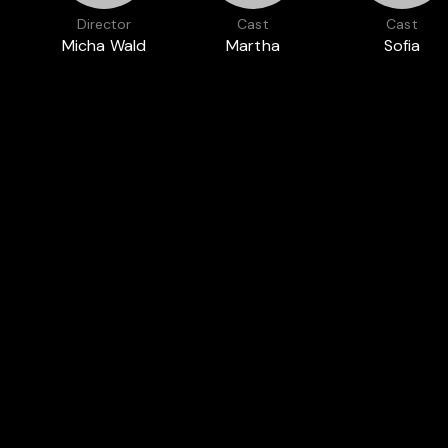
Director
Cast
Cast
Micha Wald
Martha
Sofia
Mora
Achaval
Abou
Press