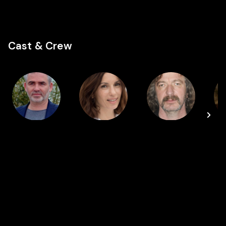
Cast & Crew
Director
Cast
Cast
Stéphane
Aure Atika
Bruno
Brizé
Lochet