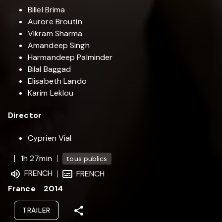
Billel Brima
Aurore Broutin
Vikram Sharma
Amandeep Singh
Harmandeep Palminder
Bilal Baggad
Elisabeth Lando
Karim Leklou
Director
Cyprien Vial
1h 27min
tous publics
FRENCH
FRENCH
France
2014
TRAILER