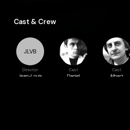
Cast & Crew
JLVB
Director
Cast
Cast
Jean-Louis
Daniel
Albert
Van Belle
Moosmann
Simono
Featured in