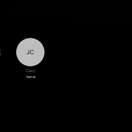
JC
Cast
Jane
Clayton