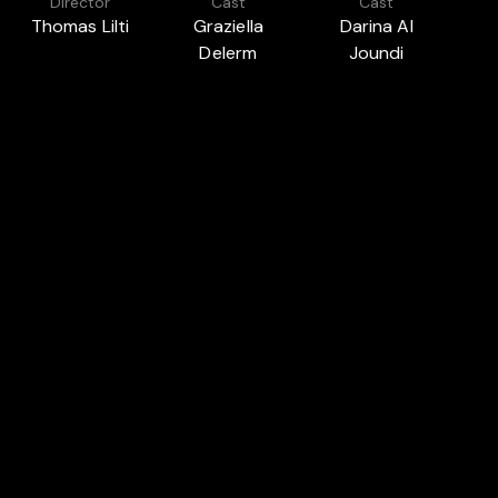
Director
Cast
Cast
Thomas Lilti
Graziella
Darina Al
A
Delerm
Joundi
Featured in
JUST RELEASED