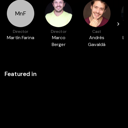
MnF
Director
Director
Cast
Martín Farina
Marco
Andrés
Lu
Berger
Gavaldá
Featured in
BEST MOVIES BY QUEER DIRECTORS