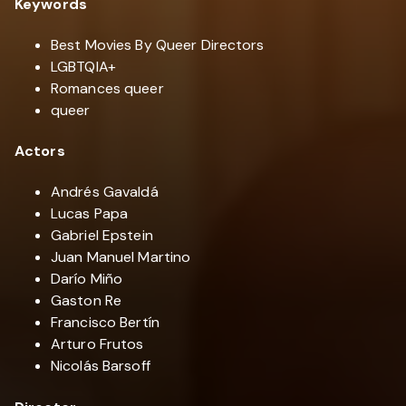
Keywords
Best Movies By Queer Directors
LGBTQIA+
Romances queer
queer
Actors
Andrés Gavaldá
Lucas Papa
Gabriel Epstein
Juan Manuel Martino
Darío Miño
Gaston Re
Francisco Bertín
Arturo Frutos
Nicolás Barsoff