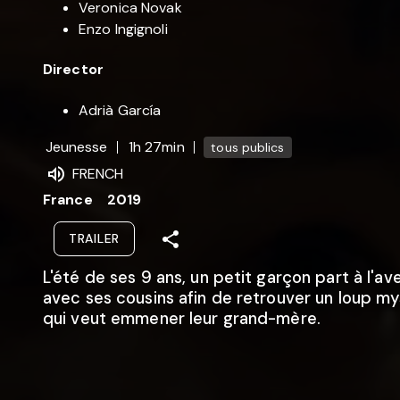
Veronica Novak
Enzo Ingignoli
Director
Adrià García
Jeunesse
1h 27min
tous publics
FRENCH
France
2019
TRAILER
L'été de ses 9 ans, un petit garçon part à l'av
avec ses cousins afin de retrouver un loup my
qui veut emmener leur grand-mère.