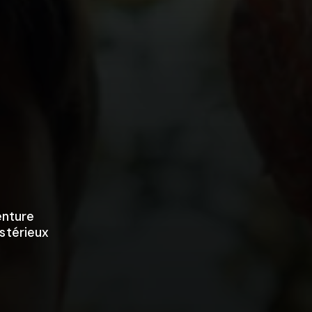
enture
stérieux