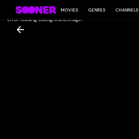
MOVIES
GENRES
CHANNELS
Error loading background image.