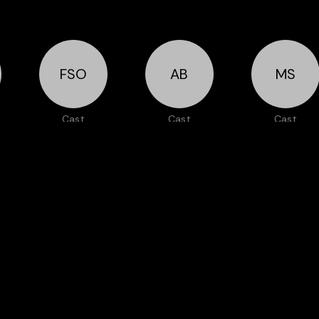
FSO
AB
MS
Cast
Cast
Cast
i
Fereshteh
Anna
Mohammad
Sadre
Borkowska
Shahani
Orafaiy