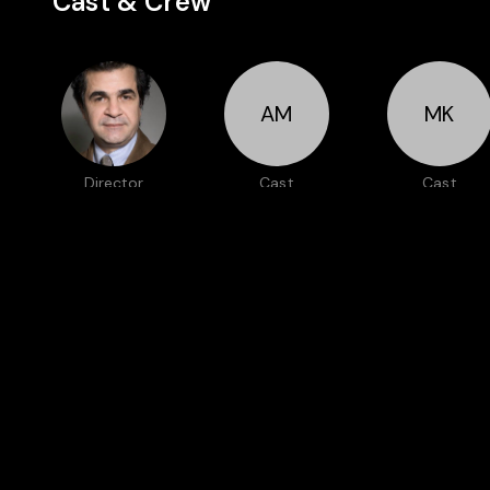
Cast & Crew
AM
MK
Director
Cast
Cast
Jafar Panahi
Aida
Mohsen Kafil
Mohammadkhani