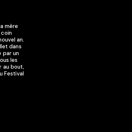
 sa mère
 coin
nouvel an.
llet dans
é par un
ous les
r au bout,
u Festival