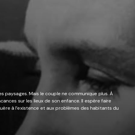
ces paysages. Mais le couple ne communique plus. À
ances sur les lieux de son enfance. Il espère faire
uère à l’existence et aux problèmes des habitants du