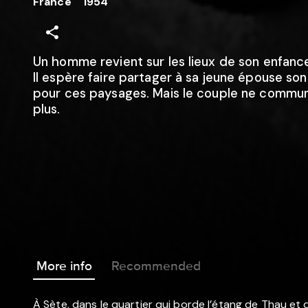
France
1954
Un homme revient sur les lieux de son enfanc
Il espère faire partager à sa jeune épouse so
pour ces paysages. Mais le couple ne commu
plus.
More info
Recommended
À Sète, dans le quartier qui borde l’étang de Thau et