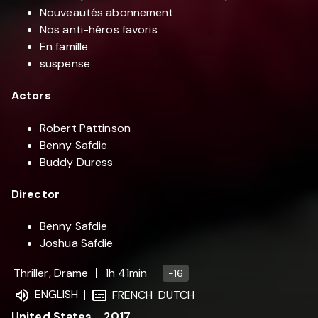
Nouveautés abonnement
Nos anti-héros favoris
En famille
suspense
Actors
Robert Pattinson
Benny Safdie
Buddy Duress
Director
Benny Safdie
Joshua Safdie
Thriller, Drame
1h 41min
-16
ENGLISH
FRENCH
DUTCH
United States
2017