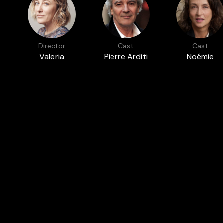
Director
Cast
Cast
Valeria
Pierre Arditi
Noémie
Bruni-
Lvovsky
Tedeschi
Featured in
DAVID DI DONATELLO