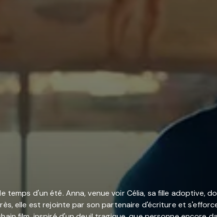
e temps d'un été. Anna, venue voir Célia, sa fille adoptive, d
ès, elle est rejointe par son partenaire d'écriture et s'effor
hain film, inspiré d'un deuil tragique, que personne encore 