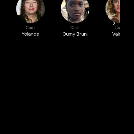
Cast
Cast
Cast
Yolande
Oumy Bruni
Valeria
Moreau
Garrel
Golino
SUMMER VIBES: MOVIES THAT FEEL
LIKE SUMMER