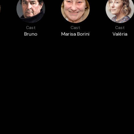
Cast
Cast
Cast
Bruno
Marisa Borini
Valéria
Raffaelli
Bruni-
Tedeschi
POOL IS COOL
SUMMER