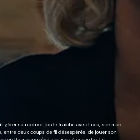
oit gérer sa rupture toute fraîche avec Luca, son mari.
ce, entre deux coups de fil désespérés, de jouer son
dans cette maison n'est parvenu à accepter. Le