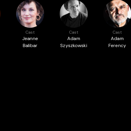
Cast
Cast
Cast
g
Jeanne
Adam
Adam
Balibar
Szyszkowski
Ferency
ID DI DONATELLO
EUROPEAN FILM AWAR