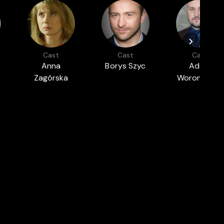
Cast
Cast
Cast
Anna
Borys Szyc
Adam
Zagórska
Woronowicz
FILMMAKER IN COMPETITION AT
DS
CANNES