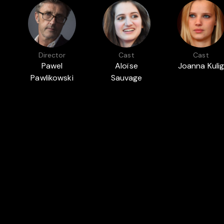
Director
Cast
Cast
Pawel
Aloïse
Joanna Kuli
Pawlikowski
Sauvage
Featured in
ADIL EL ARBI AND BILALL FALLAH'S
DAV
FAVOURITE MOVIES