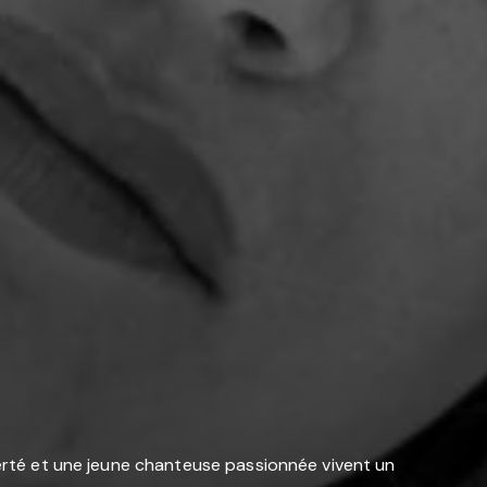
berté et une jeune chanteuse passionnée vivent un