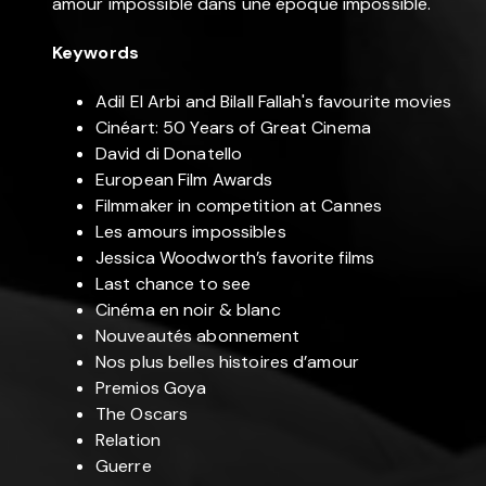
amour impossible dans une époque impossible.
Keywords
Adil El Arbi and Bilall Fallah's favourite movies
Cinéart: 50 Years of Great Cinema
David di Donatello
European Film Awards
Filmmaker in competition at Cannes
Les amours impossibles
Jessica Woodworth’s favorite films
Last chance to see
Cinéma en noir & blanc
Nouveautés abonnement
Nos plus belles histoires d’amour
Premios Goya
The Oscars
Relation
Guerre