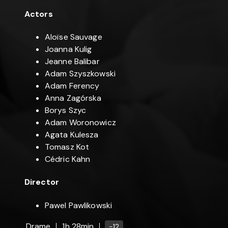
Actors
Aloïse Sauvage
Joanna Kulig
Jeanne Balibar
Adam Szyszkowski
Adam Ferency
Anna Zagórska
Borys Szyc
Adam Woronowicz
Agata Kulesza
Tomasz Kot
Cédric Kahn
Director
Pawel Pawlikowski
Drame
1h 28min
-12