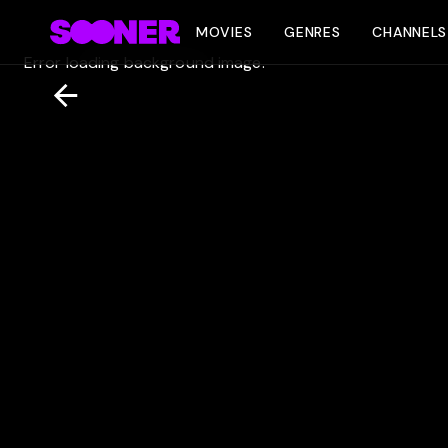
MOVIES
GENRES
CHANNELS
Error loading background image.