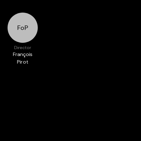
FoP
Director
François
Pirot
Featured in
BELGIAN DOCS