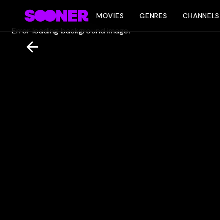
MOVIES
GENRES
CHANNELS
Error loading background image.