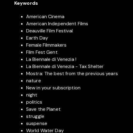
Keywords
American Cinema
American Independent Films
Deauville Film Festival
Earth Day
Female Filmmakers
Film Fest Gent
La Biennale di Venezia !
La Biennale di Venezia - Tax Shelter
Mostra: The best from the previous years
nature
New in your subscription
night
politics
Save the Planet
struggle
suspense
World Water Day