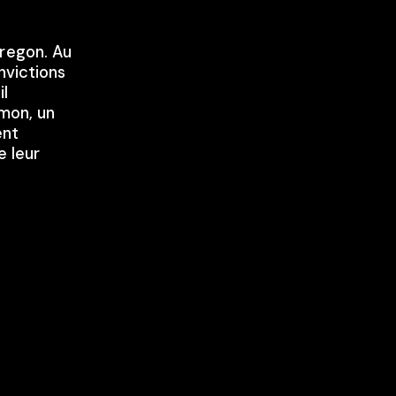
Oregon. Au
nvictions
il
rmon, un
ent
e leur