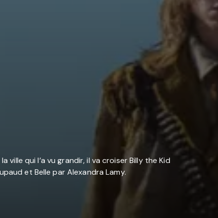
lle qui l’a vu grandir, il va croiser Billy the Kid
oupaud et Belle par Alexandra Lamy.