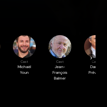
Cast
Cast
Cast
Michaël
Jean-
Daniel
Youn
François
Prévost
Balmer