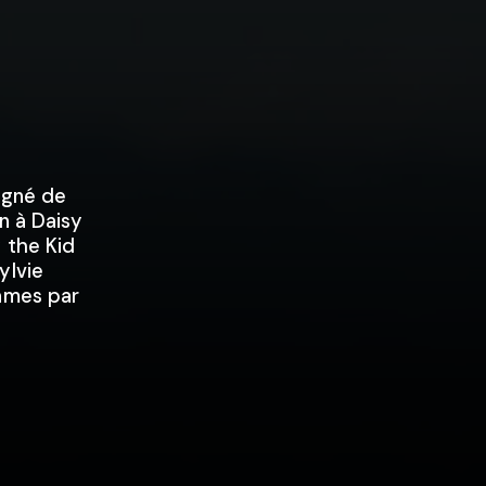
pagné de
n à Daisy
ly the Kid
ylvie
James par