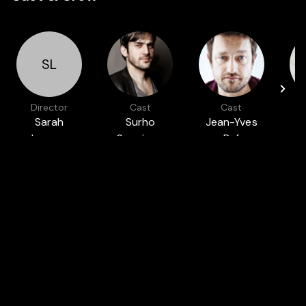
SL
Director
Cast
Cast
Sarah
Surho
Jean-Yves
Leonor
Sugaipov
Ruf
M
Featured in