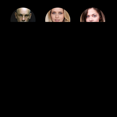
Cast
Cast
Cast
John
Teresa
Analeigh
Malkovich
Palmer
Tipton