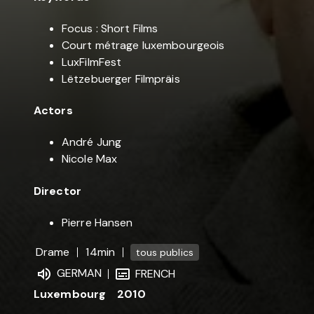
Focus : Short Films
Court métrage luxembourgeois
LuxFilmFest
Lëtzebuerger Filmpräis
Actors
André Jung
Nicole Max
Director
Pierre Hansen
Drame
14min
tous publics
GERMAN
FRENCH
Luxembourg
2010