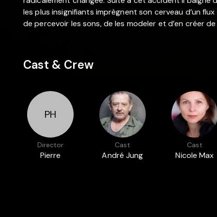
radicalement changée. Suite à cet accident il baigne
les plus insignifiants imprègnent son cerveau d’un flux
de percevoir les sons, de les modeler et d’en créer de 
Cast & Crew
PH
Director
Cast
Cast
Pierre
André Jung
Nicole Max
Hansen