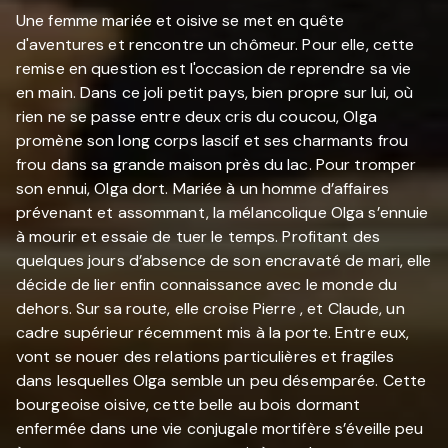
Une femme mariée et oisive se met en quête
d'aventures et rencontre un chômeur. Pour elle, cette
remise en question est l'occasion de reprendre sa vie
en main. Dans ce joli petit pays, bien propre sur lui, où
rien ne se passe entre deux cris du coucou, Olga
promène son long corps lascif et ses charmants frou
frou dans sa grande maison près du lac. Pour tromper
son ennui, Olga dort. Mariée à un homme d’affaires
prévenant et assommant, la mélancolique Olga s’ennuie
à mourir et essaie de tuer le temps. Profitant des
quelques jours d’absence de son encravaté de mari, elle
décide de lier enfin connaissance avec le monde du
dehors. Sur sa route, elle croise Pierre , et Claude, un
cadre supérieur récemment mis à la porte. Entre eux,
vont se nouer des relations particulières et fragiles
dans lesquelles Olga semble un peu désemparée. Cette
bourgeoise oisive, cette belle au bois dormant
enfermée dans une vie conjugale mortifère s’éveille peu