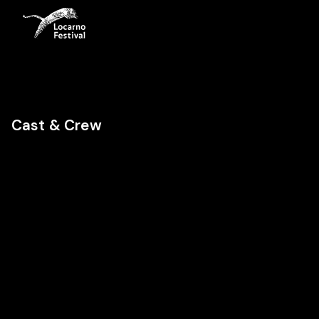
Cast & Crew
AV
Director
Cast
Cast
Daniel Vega
Fernando
Augusto
Vidal
Bacilio
Varillas