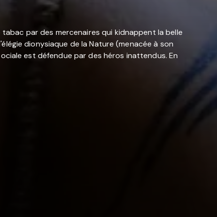
e tabac par des mercenaires qui kidnappent la belle
t l'élégie dionysiaque de la Nature (menacée à son
se sociale est défendue par des héros inattendus. En