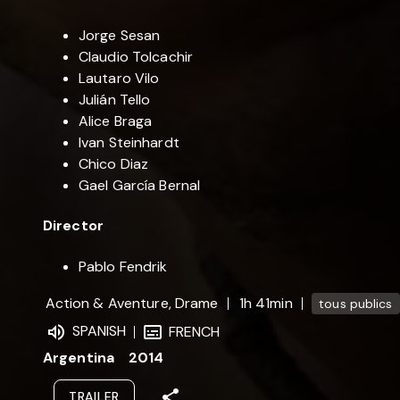
Jorge Sesan
Claudio Tolcachir
Lautaro Vilo
Julián Tello
Alice Braga
Ivan Steinhardt
Chico Diaz
Gael García Bernal
Director
Pablo Fendrik
Action & Aventure, Drame
1h 41min
tous publics
SPANISH
FRENCH
Argentina
2014
TRAILER