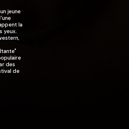
 un jeune
d’une
appent la
s yeux.
western,
ltante"
populaire
ar des
stival de