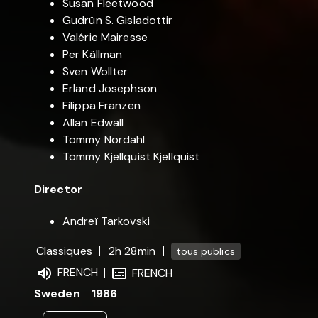
Susan Fleetwood
Gudrün S. Gisladottir
Valérie Mairesse
Per Källman
Sven Wollter
Erland Josephson
Filippa Franzen
Allan Edwall
Tommy Nordahl
Tommy Kjellquist Kjellquist
Director
Andreï Tarkovski
Classiques
2h 28min
tous publics
FRENCH
FRENCH
Sweden
1986