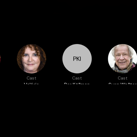
PKl
Cast
Cast
Cast
Valérie
Per Källman
Sven Wollter
Mairesse