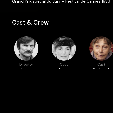
Grand Prix spécial du Jury – Festival de Cannes 1986
Cast & Crew
Director
Cast
Cast
Andreï
Susan
Gudrün S.
Tarkovski
Fleetwood
Gisladottir
Featured in