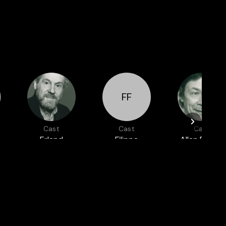
FF
Cast
Cast
Cast
Erland
Filippa
Allan Edwall
Josephson
Franzen