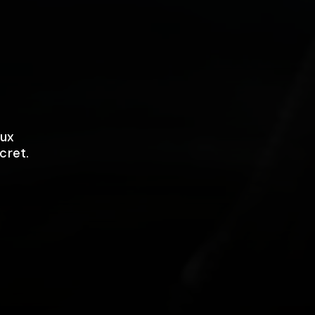
eux
cret.