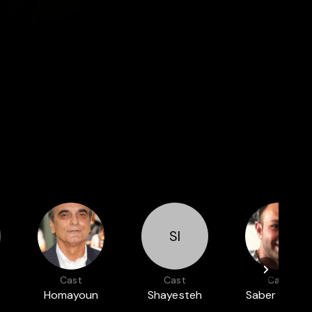
SI
Cast
Cast
Cast
Homayoun
Shayesteh
Saber Abbar
Ershadi
Irani