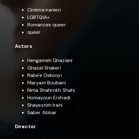
Cinéma iranien
LGBTQIA+
Romances queer
queer
Actors
Hengameh Ghaziani
Ghazal Shakeri
Rabe'e Oskooyi
Maryam Boubani
Nima Shahrokh Shahi
Homayoun Ershadi
Shayesteh Irani
Saber Abbar
Director