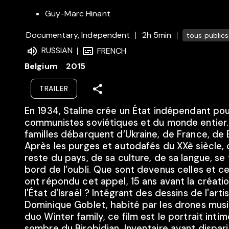
Guy-Marc Hinant
Documentary, Independent
2h 5min
tous publics
RUSSIAN
FRENCH
Belgium
2015
TRAILER
En 1934, Staline crée un État indépendant pour
communistes soviétiques et du monde entier
familles débarquent d’Ukraine, de France, de B
Après les purges et autodafés du XXè siècle, 
reste du pays, de sa culture, de sa langue, se 
bord de l’oubli. Que sont devenus celles et c
ont répondu cet appel, 15 ans avant la créati
l'État d'Israël ? Intégrant des dessins de l'art
Dominique Goblet, habité par les drones mus
duo Winter family, ce film est le portrait intim
sombre du Birobidjan. Inventaire avant dispari