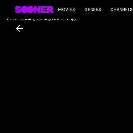
MOVIES
GENRES
CHANNELS
Error loading background image.