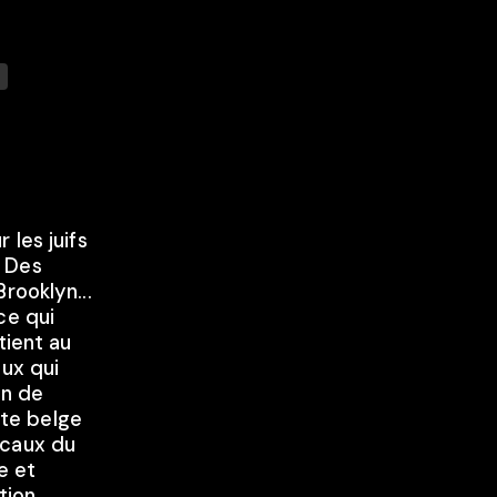
 les juifs
. Des
rooklyn...
ce qui
tient au
eux qui
on de
iste belge
icaux du
e et
tion.