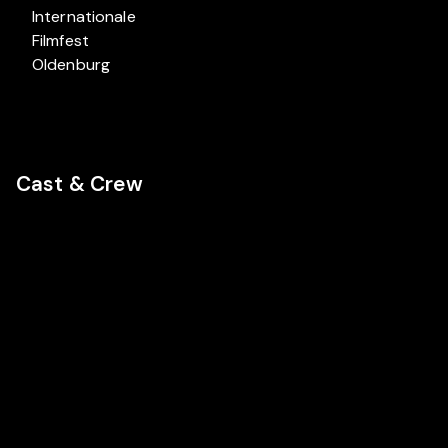
Internationales
Filmfest
Oldenburg
Cast & Crew
Cast
Cast
Cast
Sami Bouajila
Simon
Alba
Abkarian
Rohrwacher