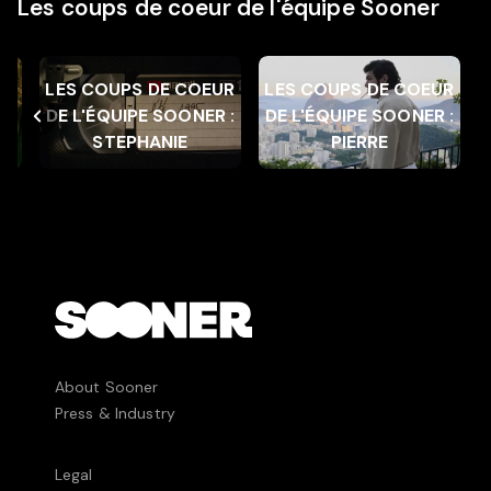
Les coups de coeur de l'équipe Sooner
e
Les coups de coeur de
Les coups de coeur de
UR
LES COUPS DE COEUR
LES COUPS DE COEUR
an
l'équipe Sooner :
l'équipe Sooner : Pierre
 :
DE L'ÉQUIPE SOONER :
DE L'ÉQUIPE SOONER :
Stephanie
STEPHANIE
PIERRE
About Sooner
Press & Industry
Legal