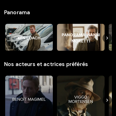
Panorama
Ken Loach
Panorama: Nanni Moretti
Agn
PANORAMA: NANNI
KEN LOACH
MORETTI
Nos acteurs et actrices préférés
Benoît Magimel
Viggo Mortensen
Focu