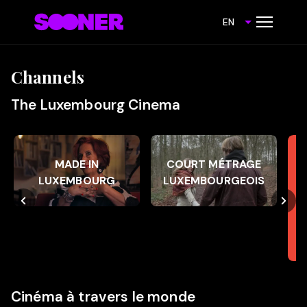
EN
Channels
The Luxembourg Cinema
Made in Luxembourg
Court métrage
Lux
MADE IN
COURT MÉTRAGE
luxembourgeois
LUXEMBOURG
LUXEMBOURGEOIS
Cinéma à travers le monde