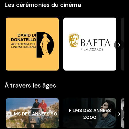
Les cérémonies du cinéma
David di Donatello
BAFTA Film Awards
Gol
À travers les âges
Films des années 90
Films des années 2000
Fil
FILMS DES ANNÉES
FILMS DES ANNÉES 90
FI
2000