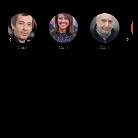
Cast
Cast
Cast
Eric
Valérie
François
Elmosnino
Bonneton
Berléand
Auch in
NG
NATURE