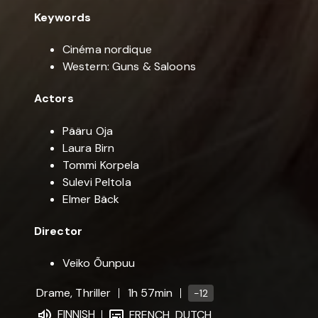
Keywords
Cinéma nordique
Western: Guns & Saloons
Actors
Pääru Oja
Laura Birn
Tommi Korpela
Sulevi Peltola
Elmer Bäck
Director
Veiko Õunpuu
Drame, Thriller
1h 57min
-12
FINNISH
FRENCH
DUTCH