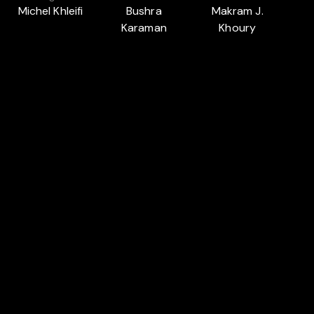
Michel Khleifi
Bushra
Makram J.
Karaman
Khoury
Auch in
NAHOST-FOKUS: AMOS GITAI UND
MICHEL KHLEIFI