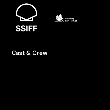
Cast & Crew
Regie
Cast
Cast
Peter
Marianne
Sidse Babet
Strickland
Jean-
Knudsen