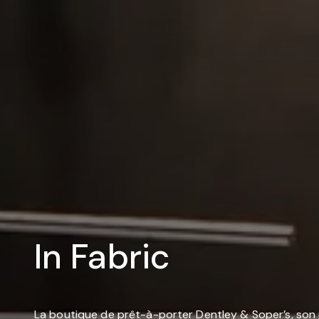
In Fabric
La boutique de prêt-à-porter Dentley & Soper’s, son 