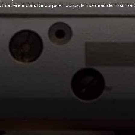
imetière indien. De corps en corps, le morceau de tissu tort