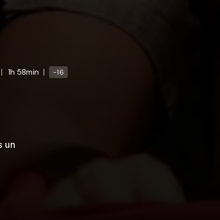
1h 58min
-16
s un