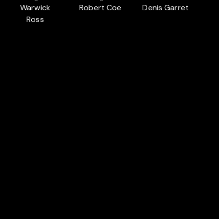
Warwick
Robert Coe
Denis Garret
Ross
Auch in
AUSTRALIAN CINEMA
CINE