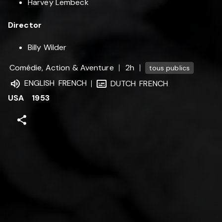
Harvey Lembeck
Director
Billy Wilder
Comédie, Action & Aventure
2h
tous publics
ENGLISH
FRENCH
DUTCH
FRENCH
USA
1953