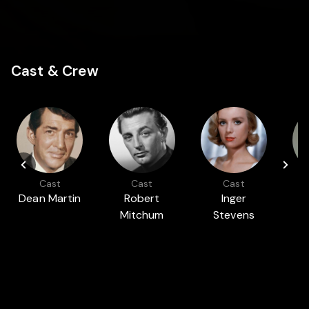
Cast & Crew
Cast
Cast
Cast
Dean Martin
Robert
Inger
Mitchum
Stevens
M
Auch in