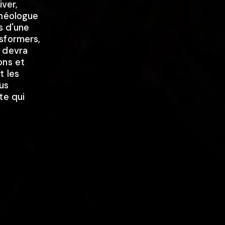
iver,
chéologue
s d'une
sformers,
e devra
ons et
t les
us
te qui