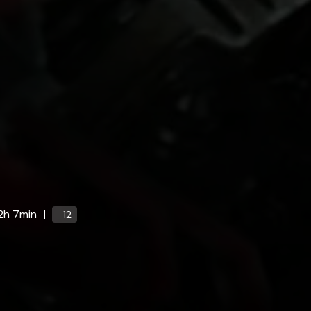
2h 7min
-12