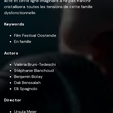
acte et cette ligne imaginaire à ne pas franchir
cristallisera toutes les tensions de cette famille
dysfonctionnelle.
Keywords
Film Festival Oostende
En famille
Actors
Valéria Bruni-Tedeschi
Stéphanie Blanchoud
Benjamin Biolay
Dali Benssalah
Elli Spagnolo
Director
Ursula Meier