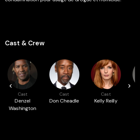
Cast & Crew
Cast
Cast
Cast
Denzel
Don Cheadle
Kelly Reilly
Washington
G