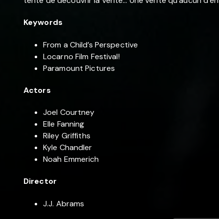
tente de découvrir la vérité… Une vérité qu’aucun d’en
Keywords
From a Child’s Perspective
Locarno Film Festival!
Paramount Pictures
Actors
Joel Courtney
Elle Fanning
Riley Griffiths
Kyle Chandler
Noah Emmerich
Director
J.J. Abrams