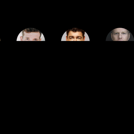
Cast
Cast
Cast
Riley
Kyle
Noah
Griffiths
Chandler
Emmerich