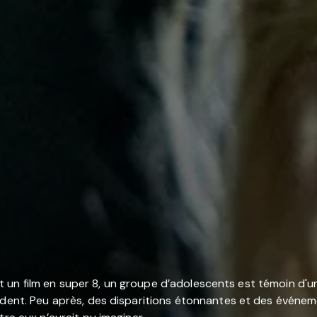
nent un film en super 8, un groupe d’adolescents est témoin d'u
dent. Peu après, des disparitions étonnantes et des événement