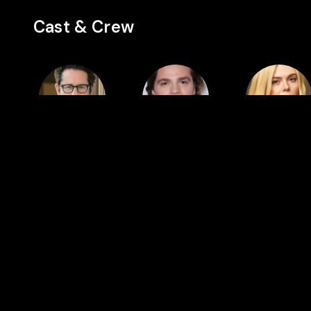
Cast & Crew
Regie
Cast
Cast
J.J. Abrams
Joel
Elle Fanning
Courtney
Auch in