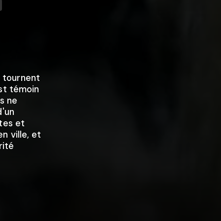
s tournent
st témoin
ls ne
d'un
tes et
 ville, et
rité