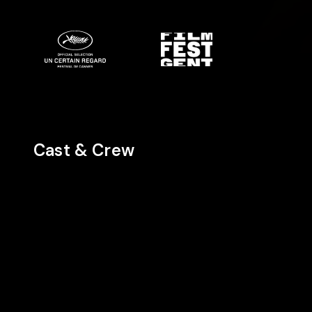
Cast & Crew
Regie
Cast
Cast
Eskil Vogt
Rakel Lenora
Alva
Fløttum
Brynsmo