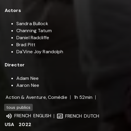
Actors
Sandra Bullock
Channing Tatum
Daniel Radcliffe
Brad Pitt
Da'Vine Joy Randolph
Director
Adam Nee
Aaron Nee
Action & Aventure, Comédie
1h 52min
tous publics
FRENCH
ENGLISH
FRENCH
DUTCH
USA
2022