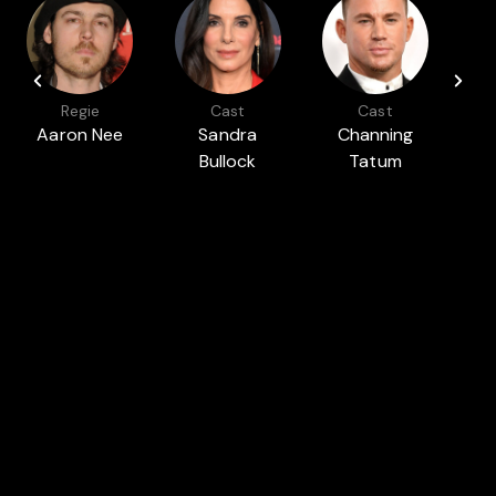
Regie
Cast
Cast
Aaron Nee
Sandra
Channing
Bullock
Tatum
R
Auch in
S
ROMANTISCHE FILME