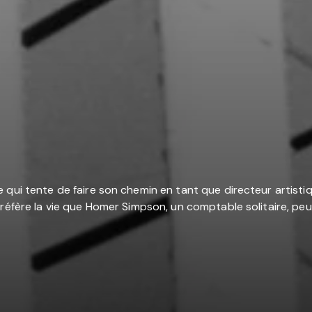
e qui tente de faire son chemin en tant que directeur arti
éfère la vie que Homer Simpson, un comptable solitaire, peut l