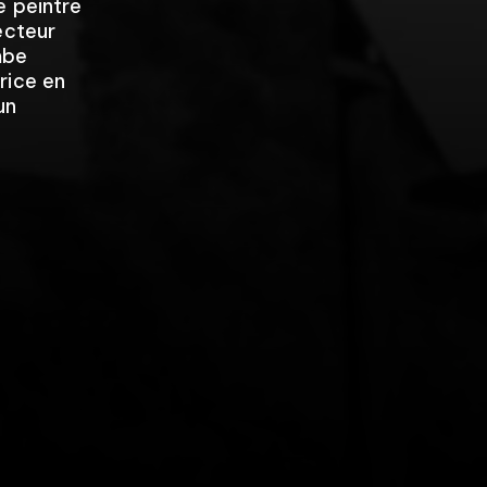
e peintre
ecteur
mbe
rice en
un