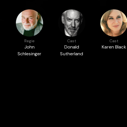
Regie
Cast
Cast
John
Donald
Karen Black
Schlesinger
Sutherland
Auch in
BESTE ROMANVERFILMUNG
PAR