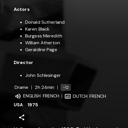
Actors
Donald Sutherland
Karen Black
Burgess Meredith
William Atherton
Geraldine Page
Director
John Schlesinger
Drame
2h 24min
-12
ENGLISH
FRENCH
DUTCH
FRENCH
USA
1975