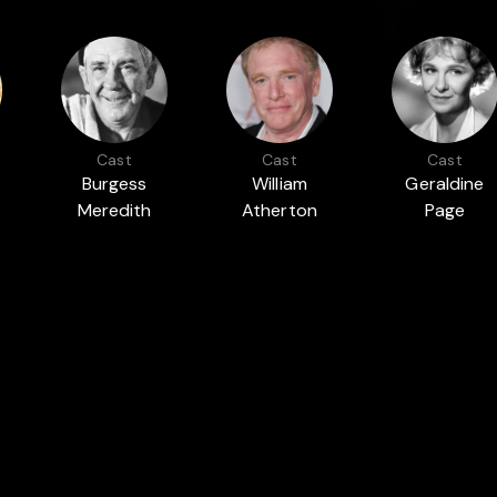
Cast
Cast
Cast
Burgess
William
Geraldine
Meredith
Atherton
Page
AMOUNT PICTURES
DIE OSCARS