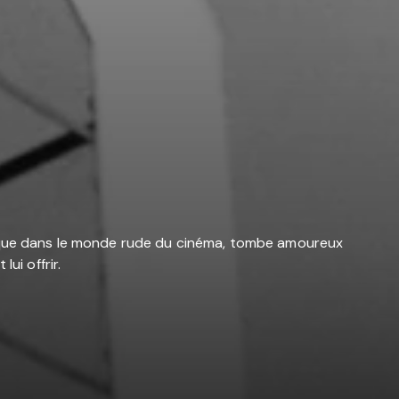
stique dans le monde rude du cinéma, tombe amoureux
ui offrir.