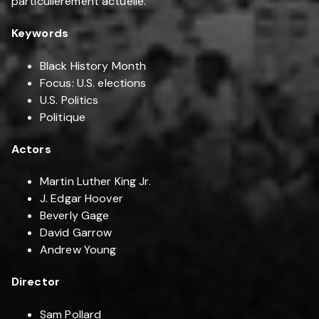
particulièrement actuelle.
Keywords
Black History Month
Focus: U.S. elections
U.S. Politics
Politique
Actors
Martin Luther King Jr.
J. Edgar Hoover
Beverly Gage
David Garrow
Andrew Young
Director
Sam Pollard