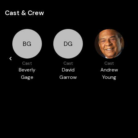
Cast & Crew
BG
DG
Cast
Cast
Cast
Beverly
David
Andrew
Gage
Garrow
Young
Auch in