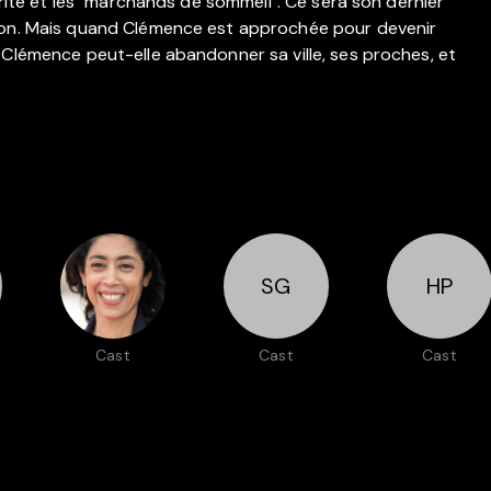
brité et les "marchands de sommeil". Ce sera son dernier
tion. Mais quand Clémence est approchée pour devenir
 Clémence peut-elle abandonner sa ville, ses proches, et
SG
HP
Cast
Cast
Cast
Naidra Ayadi
Soufiane
Hervé Pierre
Guerrab