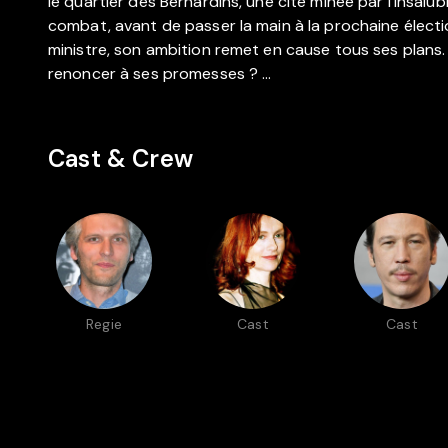
le quartier des Bernardins, une cité minée par l’insalu
combat, avant de passer la main à la prochaine élec
ministre, son ambition remet en cause tous ses plans.
renoncer à ses promesses ? …
Cast & Crew
Regie
Cast
Cast
Thomas
Isabelle
Reda Kateb
Kruithof
Huppert